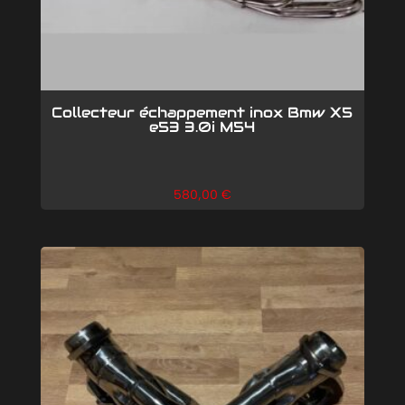
Collecteur échappement inox Bmw X5
e53 3.0i M54
580,00
€