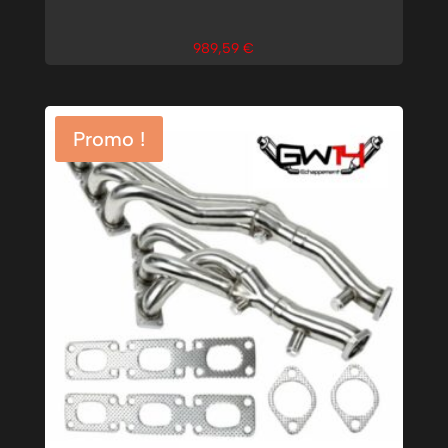
989,59
€
Promo !