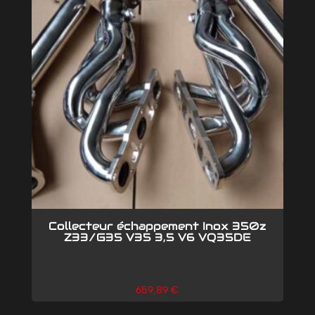
Collecteur échappement Inox 350z
Z33/G35 V35 3,5 V6 VQ35DE
659,89
€