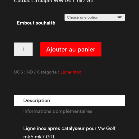
Catback à clapet WW Golf mk7 Gti
Embout souhaité
quantité
Ajouter au panier
de
Catback
inox
UGS :
ND
Catégorie :
Ligne Inox
à
clapet
Golf
Description
mk7/7.5
Informations complémentaires
Gti
Ligne inox après catalyseur pour Vw Golf
mk6 mk7 GTI.