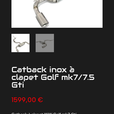
Catback inox à
clapet Golf mk7/7.5
Gti
1599,00
€