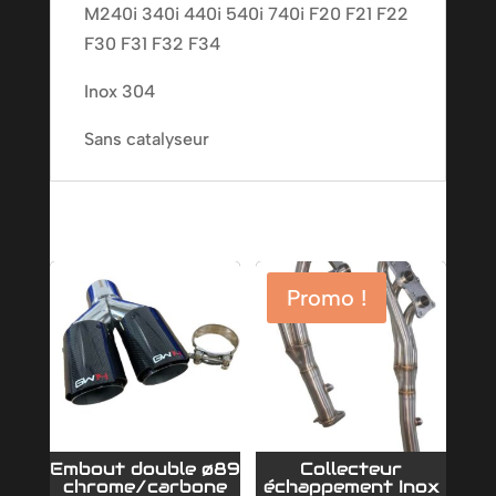
M240i 340i 440i 540i 740i F20 F21 F22
F30
F30 F31 F32 F34
F31
F32
Inox 304
F34
Sans catalyseur
Produits similaires
Promo !
Embout double ø89
Collecteur
chrome/carbone
échappement Inox