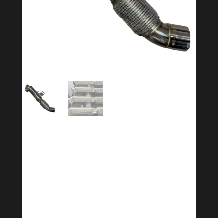
Downpipe BMW B58
M240i 340i 440i
540i 740i F20 F21
F22 F30 F31 F32
F34