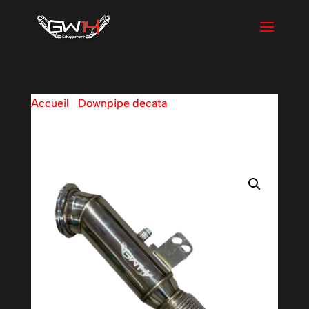
Accueil
/
Downpipe decata
/ Downpipe BMW
B58 M240i 340i 440i 540i 740i F20 F21 F22
F30 F31 F32 F34