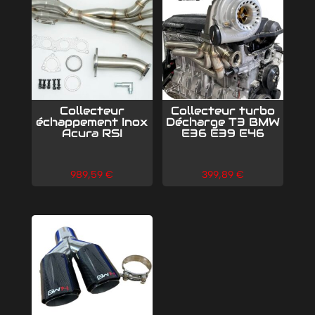
Collecteur
Collecteur turbo
échappement Inox
Décharge T3 BMW
Acura RSI
E36 E39 E46
989,59
€
399,89
€