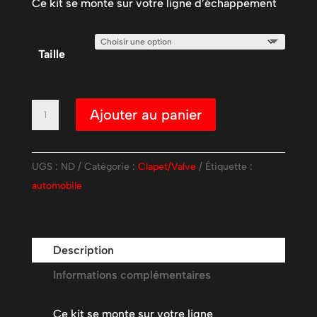
Ce kit se monte sur votre ligne d’échappement
Taille
quantité
Ajouter au panier
de
kit
duo
UGS :
ND
Catégorie :
Clapet/Valve
Étiquette :
clapet/valve
automobile
d’échappement
électrique
Description
Informations complémentaires
Ce kit se monte sur votre ligne