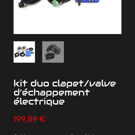
kit duo clapet/valve
d’échappement
électrique
199,89
€