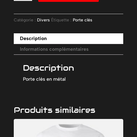
Porte
clé
Catégorie :
Divers
Étiquette :
Porte clés
GW14
Description
Informations complémentaires
Description
Porte clés en métal
Produits similaires