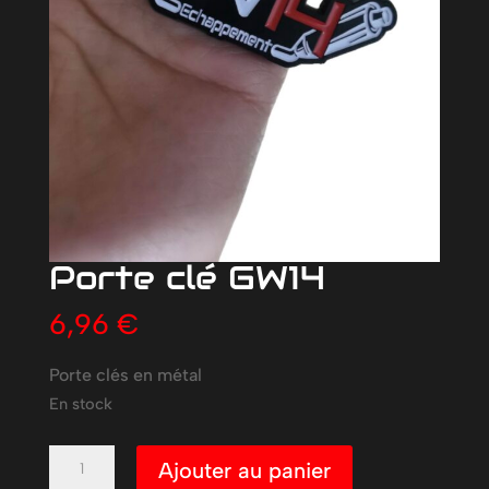
Porte clé GW14
6,96
€
Porte clés en métal
En stock
quantité
Ajouter au panier
de