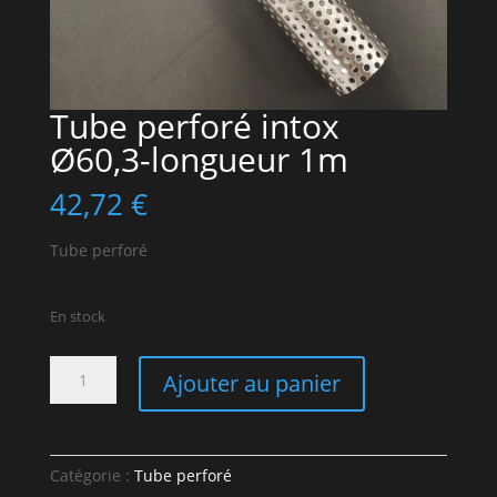
Tube perforé intox
Ø60,3-longueur 1m
42,72
€
Tube perforé
En stock
quantité
Ajouter au panier
de
Tube
perforé
intox
Catégorie :
Tube perforé
Ø60,3-